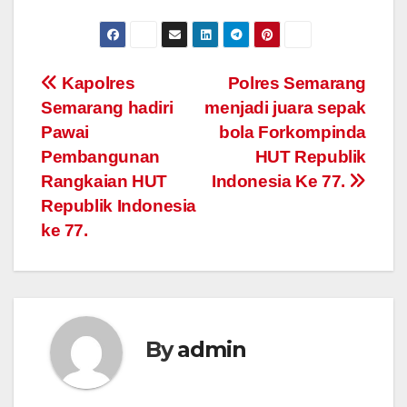
Post
Kapolres
Polres Semarang
Semarang hadiri
menjadi juara sepak
navigation
Pawai
bola Forkompinda
Pembangunan
HUT Republik
Rangkaian HUT
Indonesia Ke 77.
Republik Indonesia
ke 77.
By
admin