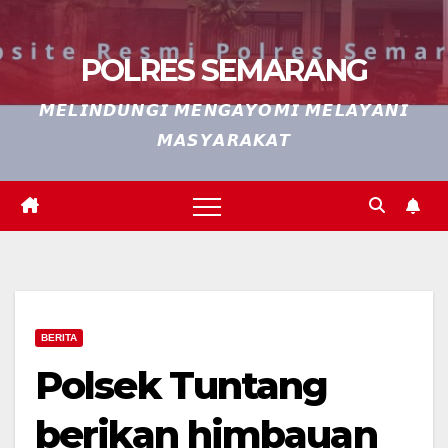
POLRES SEMARANG
𝙈𝙀𝙇𝙄𝙉𝘿𝙐𝙉𝙂𝙄 𝙈𝙀𝙉𝙂𝘼𝙔𝙊𝙈𝙄 𝙈𝙀𝙇𝘼𝙔𝘼𝙉𝙄
𝙈𝘼𝙎𝙔𝘼𝙍𝘼𝙆𝘼𝙏
BERITA
Polsek Tuntang
berikan himbauan