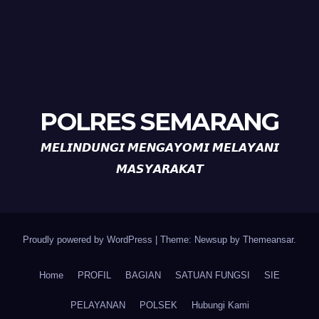
POLRES SEMARANG
𝙈𝙀𝙇𝙄𝙉𝘿𝙐𝙉𝙂𝙄 𝙈𝙀𝙉𝙂𝘼𝙔𝙊𝙈𝙄 𝙈𝙀𝙇𝘼𝙔𝘼𝙉𝙄
𝙈𝘼𝙎𝙔𝘼𝙍𝘼𝙆𝘼𝙏
Proudly powered by WordPress
|
Theme: Newsup by
Themeansar
.
Home
PROFIL
BAGIAN
SATUAN FUNGSI
SIE
PELAYANAN
POLSEK
Hubungi Kami