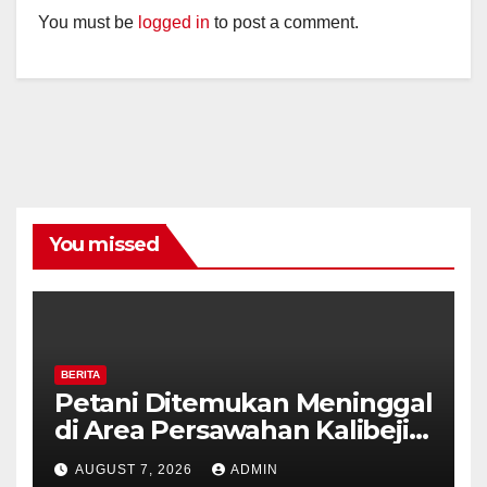
You must be
logged in
to post a comment.
You missed
BERITA
Petani Ditemukan Meninggal
di Area Persawahan Kalibeji,
Polisi Pastikan Tidak Ada
AUGUST 7, 2026
ADMIN
Tanda Kekerasan