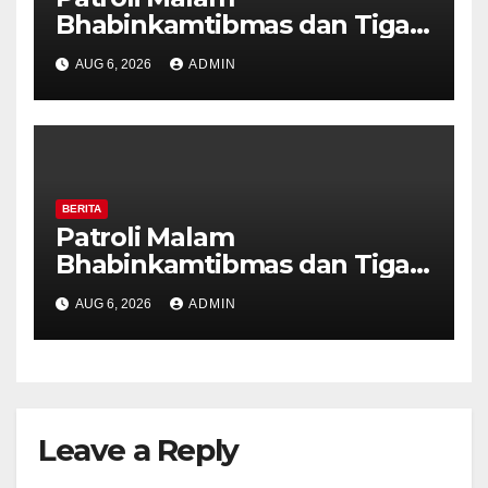
Bhabinkamtibmas dan Tiga
Pilar Kelurahan Ungaran
AUG 6, 2026
ADMIN
Perkuat Kamtibmas, Warga
Diajak Aktifkan Ronda
BERITA
Patroli Malam
Bhabinkamtibmas dan Tiga
Pilar Kelurahan Ungaran
AUG 6, 2026
ADMIN
Perkuat Kamtibmas, Warga
Diajak Aktifkan Ronda
Leave a Reply