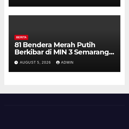
Perkuat Kamtibmas, Warga
Diajak Aktifkan Ronda
BERITA
81 Bendera Merah Putih
Berkibar di MIN 3 Semarang,
Bhabinkamtibmas Desa
AUGUST 5, 2026
ADMIN
Timpik Hadiri Peringatan
HUT ke-81 Kemerdekaan RI