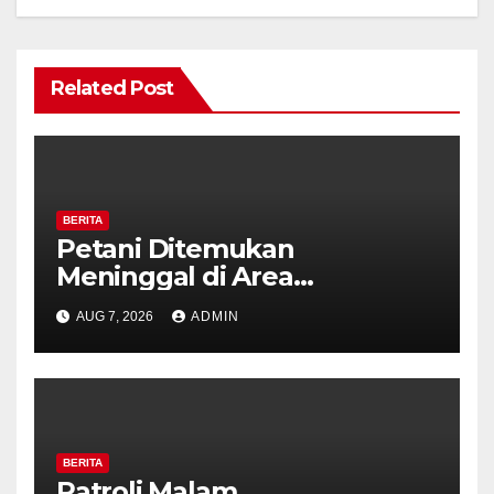
Related Post
BERITA
Petani Ditemukan
Meninggal di Area
Persawahan Kalibeji, Polisi
AUG 7, 2026
ADMIN
Pastikan Tidak Ada Tanda
Kekerasan
BERITA
Patroli Malam