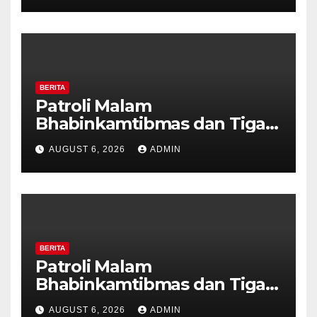
BERITA
Patroli Malam
Bhabinkamtibmas dan Tiga
Pilar Kelurahan Ungaran
AUGUST 6, 2026
ADMIN
Perkuat Kamtibmas, Warga
Diajak Aktifkan Ronda
BERITA
Patroli Malam
Bhabinkamtibmas dan Tiga
Pilar Kelurahan Ungaran
AUGUST 6, 2026
ADMIN