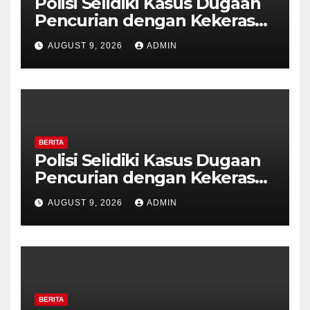
Polisi Selidiki Kasus Dugaan
Pencurian dengan Kekerasan
di Counter HP Royal Phone
AUGUST 9, 2026
ADMIN
Ambarawa.
BERITA
Polisi Selidiki Kasus Dugaan
Pencurian dengan Kekerasan
di Counter HP Royal Phone
AUGUST 9, 2026
ADMIN
Ambarawa.
BERITA