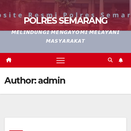
POLRES SEMARANG
𝙈𝙀𝙇𝙄𝙉𝘿𝙐𝙉𝙂𝙄 𝙈𝙀𝙉𝙂𝘼𝙔𝙊𝙈𝙄 𝙈𝙀𝙇𝘼𝙔𝘼𝙉𝙄
𝙈𝘼𝙎𝙔𝘼𝙍𝘼𝙆𝘼𝙏
Author:
admin