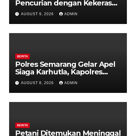
Pencurian dengan Kekerasan
di Counter HP Royal Phone
AUGUST 9, 2026
ADMIN
Ambarawa.
BERITA
Polres Semarang Gelar Apel
Siaga Karhutla, Kapolres
Tekankan Sinergi dan
AUGUST 8, 2026
ADMIN
Kesiapsiagaan Hadapi Musim
Kemarau.
BERITA
Petani Ditemukan Meninggal