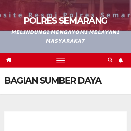
POLRES SEMARANG
𝙈𝙀𝙇𝙄𝙉𝘿𝙐𝙉𝙂𝙄 𝙈𝙀𝙉𝙂𝘼𝙔𝙊𝙈𝙄 𝙈𝙀𝙇𝘼𝙔𝘼𝙉𝙄
𝙈𝘼𝙎𝙔𝘼𝙍𝘼𝙆𝘼𝙏
BAGIAN SUMBER DAYA