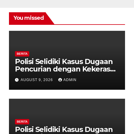
You missed
BERITA
Polisi Selidiki Kasus Dugaan
Pencurian dengan Kekerasan
di Counter HP Royal Phone
AUGUST 9, 2026
ADMIN
Ambarawa.
BERITA
Polisi Selidiki Kasus Dugaan