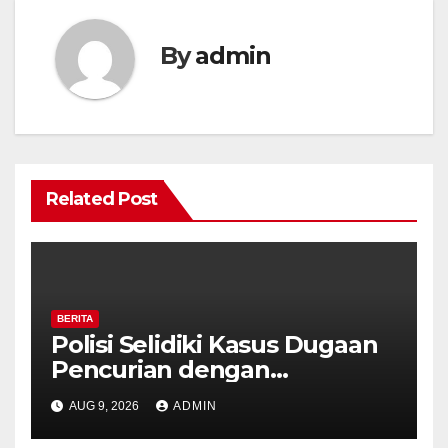
By
admin
Related Post
BERITA
Polisi Selidiki Kasus Dugaan
Pencurian dengan
Kekerasan di Counter HP
AUG 9, 2026
ADMIN
Royal Phone Ambarawa.