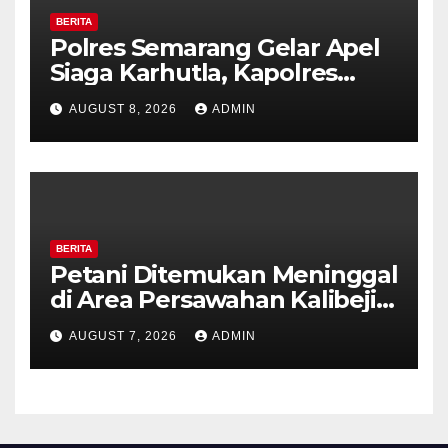
BERITA
Polres Semarang Gelar Apel
Siaga Karhutla, Kapolres
Tekankan Sinergi dan
AUGUST 8, 2026
ADMIN
Kesiapsiagaan Hadapi Musim
Kemarau.
BERITA
Petani Ditemukan Meninggal
di Area Persawahan Kalibeji,
Polisi Pastikan Tidak Ada
AUGUST 7, 2026
ADMIN
Tanda Kekerasan