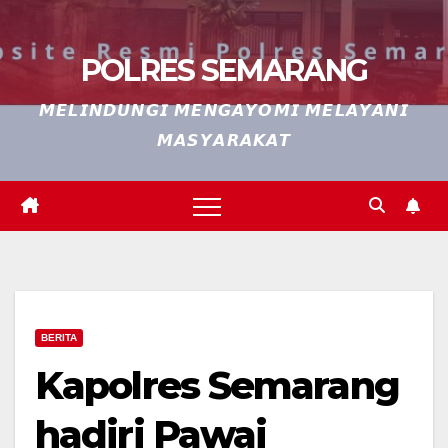
POLRES SEMARANG
𝙈𝙀𝙇𝙄𝙉𝘿𝙐𝙉𝙂𝙄 𝙈𝙀𝙉𝙂𝘼𝙔𝙊𝙈𝙄 𝙈𝙀𝙇𝘼𝙔𝘼𝙉𝙄
𝙈𝘼𝙎𝙔𝘼𝙍𝘼𝙆𝘼𝙏
BERITA
Kapolres Semarang
hadiri Pawai