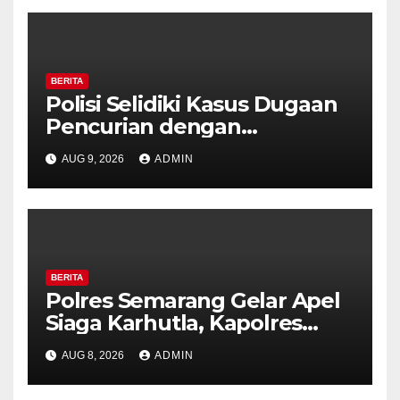
BERITA
Polisi Selidiki Kasus Dugaan
Pencurian dengan
Kekerasan di Counter HP
AUG 9, 2026
ADMIN
Royal Phone Ambarawa.
BERITA
Polres Semarang Gelar Apel
Siaga Karhutla, Kapolres
Tekankan Sinergi dan
AUG 8, 2026
ADMIN
Kesiapsiagaan Hadapi Musim
Kemarau.