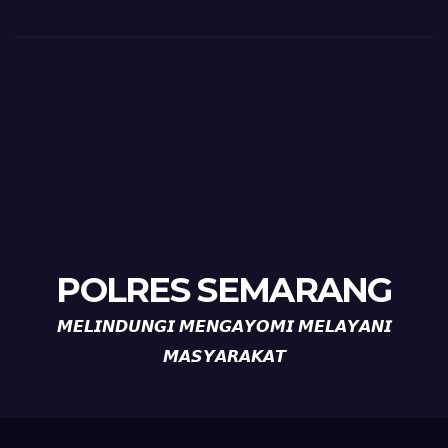
POLRES SEMARANG
𝙈𝙀𝙇𝙄𝙉𝘿𝙐𝙉𝙂𝙄 𝙈𝙀𝙉𝙂𝘼𝙔𝙊𝙈𝙄 𝙈𝙀𝙇𝘼𝙔𝘼𝙉𝙄
𝙈𝘼𝙎𝙔𝘼𝙍𝘼𝙆𝘼𝙏