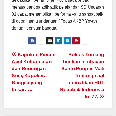
terwakilkan penampilan Pocil, saya pribadi
merasa bangga adik adik pelajar dari SD Ungaran
01 dapat menampilkan performa yang sangat baik
di depan tamu undangan.” Tegas AKBP Yovan
dengan senyum bangga.
Post
Kapolres Pimpin
Polsek Tuntang
Apel Kehormatan
berikan himbauan
navigation
dan Renungan
Santri Ponpes Wali
Suci, Kapolres :
Tuntang saat
Bangsa yang
meriahkan HUT
besar…..
Republik Indonesia
ke 77.