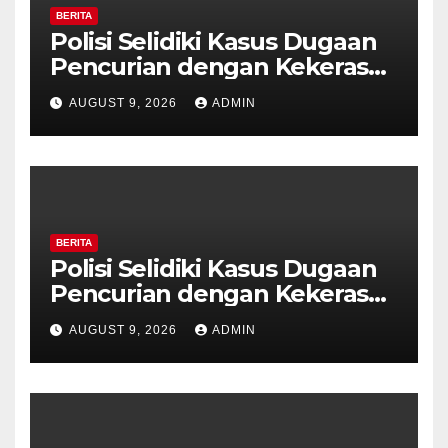
BERITA
Polisi Selidiki Kasus Dugaan
Pencurian dengan Kekerasan
di Counter HP Royal Phone
AUGUST 9, 2026
ADMIN
Ambarawa.
BERITA
Polisi Selidiki Kasus Dugaan
Pencurian dengan Kekerasan
di Counter HP Royal Phone
AUGUST 9, 2026
ADMIN
Ambarawa.