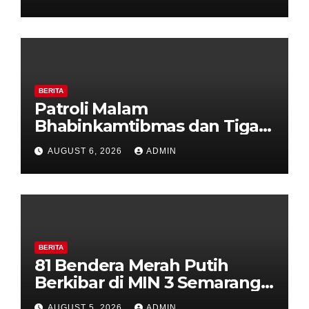
Perkuat Kamtibmas, Warga
Diajak Aktifkan Ronda
BERITA
Patroli Malam
Bhabinkamtibmas dan Tiga
Pilar Kelurahan Ungaran
AUGUST 6, 2026
ADMIN
Perkuat Kamtibmas, Warga
Diajak Aktifkan Ronda
BERITA
81 Bendera Merah Putih
Berkibar di MIN 3 Semarang,
Bhabinkamtibmas Desa
AUGUST 5, 2026
ADMIN