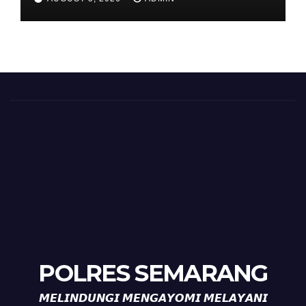
Timpik Hadiri Peringatan
HUT ke-81 Kemerdekaan RI
POLRES SEMARANG
𝙈𝙀𝙇𝙄𝙉𝘿𝙐𝙉𝙂𝙄 𝙈𝙀𝙉𝙂𝘼𝙔𝙊𝙈𝙄 𝙈𝙀𝙇𝘼𝙔𝘼𝙉𝙄