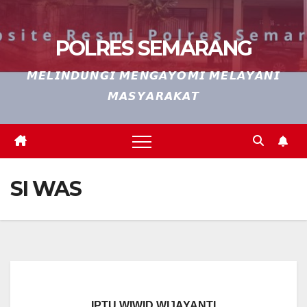
POLRES SEMARANG
𝙈𝙀𝙇𝙄𝙉𝘿𝙐𝙉𝙂𝙄 𝙈𝙀𝙉𝙂𝘼𝙔𝙊𝙈𝙄 𝙈𝙀𝙇𝘼𝙔𝘼𝙉𝙄
𝙈𝘼𝙎𝙔𝘼𝙍𝘼𝙆𝘼𝙏
SI WAS
IPTU WIWID WIJAYANTI