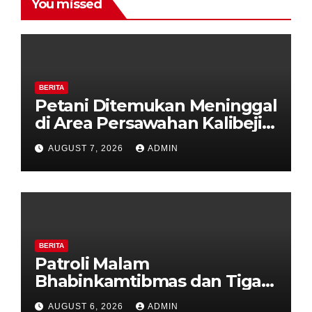
You missed
BERITA
Petani Ditemukan Meninggal
di Area Persawahan Kalibeji,
Polisi Pastikan Tidak Ada
AUGUST 7, 2026
ADMIN
Tanda Kekerasan
BERITA
Patroli Malam
Bhabinkamtibmas dan Tiga
Pilar Kelurahan Ungaran
AUGUST 6, 2026
ADMIN