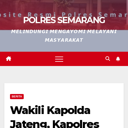
POLRES SEMARANG
𝙈𝙀𝙇𝙄𝙉𝘿𝙐𝙉𝙂𝙄 𝙈𝙀𝙉𝙂𝘼𝙔𝙊𝙈𝙄 𝙈𝙀𝙇𝘼𝙔𝘼𝙉𝙄
𝙈𝘼𝙎𝙔𝘼𝙍𝘼𝙆𝘼𝙏
BERITA
Wakili Kapolda
Jateng, Kapolres