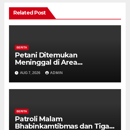
Related Post
BERITA
Petani Ditemukan
Meninggal di Area
Persawahan Kalibeji, Polisi
AUG 7, 2026
ADMIN
Pastikan Tidak Ada Tanda
Kekerasan
BERITA
Patroli Malam
Bhabinkamtibmas dan Tiga