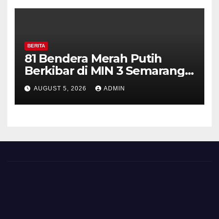
BERITA
81 Bendera Merah Putih
Berkibar di MIN 3 Semarang,
Bhabinkamtibmas Desa
AUGUST 5, 2026
ADMIN
Timpik Hadiri Peringatan
HUT ke-81 Kemerdekaan RI