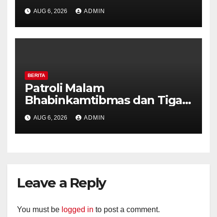
Pilar Kelurahan Ungaran
AUG 6, 2026
ADMIN
Perkuat Kamtibmas, Warga
Diajak Aktifkan Ronda
BERITA
Patroli Malam
Bhabinkamtibmas dan Tiga
Pilar Kelurahan Ungaran
AUG 6, 2026
ADMIN
Perkuat Kamtibmas, Warga
Diajak Aktifkan Ronda
Leave a Reply
You must be
logged in
to post a comment.