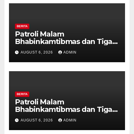
BERITA
Patroli Malam
Bhabinkamtibmas dan Tiga
Pilar Kelurahan Ungaran
AUGUST 6, 2026
ADMIN
Perkuat Kamtibmas, Warga
Diajak Aktifkan Ronda
BERITA
Patroli Malam
Bhabinkamtibmas dan Tiga
Pilar Kelurahan Ungaran
AUGUST 6, 2026
ADMIN
Perkuat Kamtibmas, Warga
Diajak Aktifkan Ronda