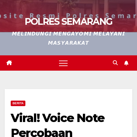
POLRES SEMARANG
𝙈𝙀𝙇𝙄𝙉𝘿𝙐𝙉𝙂𝙄 𝙈𝙀𝙉𝙂𝘼𝙔𝙊𝙈𝙄 𝙈𝙀𝙇𝘼𝙔𝘼𝙉𝙄
𝙈𝘼𝙎𝙔𝘼𝙍𝘼𝙆𝘼𝙏
BERITA
Viral! Voice Note
Percobaan