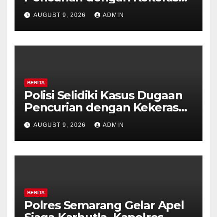
di Counter HP Royal Phone
AUGUST 9, 2026
ADMIN
Ambarawa.
BERITA
Polisi Selidiki Kasus Dugaan
Pencurian dengan Kekerasan
di Counter HP Royal Phone
AUGUST 9, 2026
ADMIN
Ambarawa.
BERITA
Polres Semarang Gelar Apel