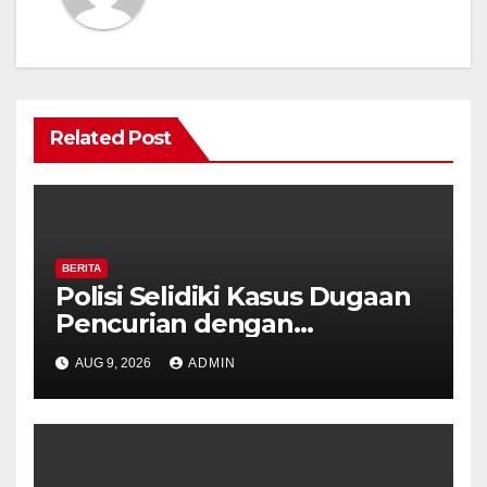
Related Post
BERITA
Polisi Selidiki Kasus Dugaan
Pencurian dengan
Kekerasan di Counter HP
AUG 9, 2026
ADMIN
Royal Phone Ambarawa.