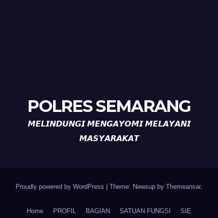
POLRES SEMARANG
𝙈𝙀𝙇𝙄𝙉𝘿𝙐𝙉𝙂𝙄 𝙈𝙀𝙉𝙂𝘼𝙔𝙊𝙈𝙄 𝙈𝙀𝙇𝘼𝙔𝘼𝙉𝙄
𝙈𝘼𝙎𝙔𝘼𝙍𝘼𝙆𝘼𝙏
Proudly powered by WordPress
|
Theme: Newsup by
Themeansar
.
Home
PROFIL
BAGIAN
SATUAN FUNGSI
SIE