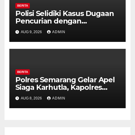
BERITA
Polisi Selidiki Kasus Dugaan
Pencurian dengan
Kekerasan di Counter HP
AUG 9, 2026
ADMIN
Royal Phone Ambarawa.
BERITA
Polres Semarang Gelar Apel
Siaga Karhutla, Kapolres
Tekankan Sinergi dan
AUG 8, 2026
ADMIN
Kesiapsiagaan Hadapi Musim
Kemarau.