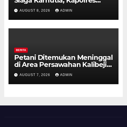
Siaga Karhutla, Kapolres
Tekankan Sinergi dan
AUGUST 8, 2026
ADMIN
Kesiapsiagaan Hadapi Musim
Kemarau.
BERITA
Petani Ditemukan Meninggal
di Area Persawahan Kalibeji,
Polisi Pastikan Tidak Ada
AUGUST 7, 2026
ADMIN
Tanda Kekerasan