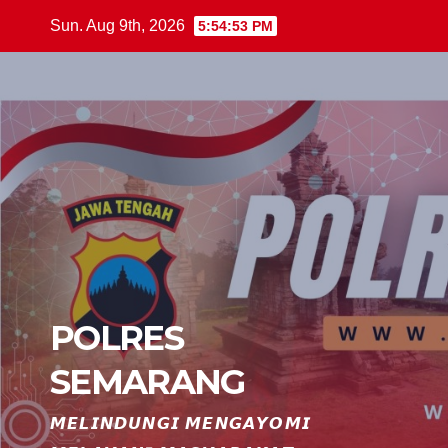
Skip
Sun. Aug 9th, 2026
5:54:54 PM
to
content
POLRES
SEMARANG
𝙈𝙀𝙇𝙄𝙉𝘿𝙐𝙉𝙂𝙄 𝙈𝙀𝙉𝙂𝘼𝙔𝙊𝙈𝙄