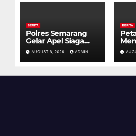
BERITA
BERITA
Polres Semarang
Pet
Gelar Apel Siaga
Meni
Karhutla, Kapolres
Per
AUGUST 8, 2026
ADMIN
AUGU
Tekankan Sinergi
Kalib
dan Kesiapsiagaan
Past
Hadapi Musim
Tan
Kemarau.