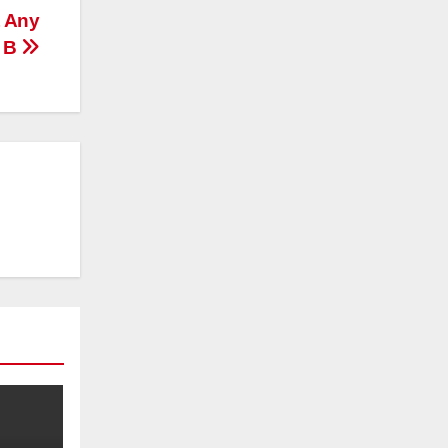
t Any
n B