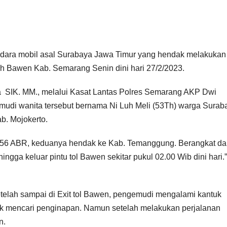
ara mobil asal Surabaya Jawa Timur yang hendak melakukan
ah Bawen Kab. Semarang Senin dini hari 27/2/2023.
IK. MM., melalui Kasat Lantas Polres Semarang AKP Dwi
di wanita tersebut bernama Ni Luh Meli (53Th) warga Surab
b. Mojokerto.
556 ABR, keduanya hendak ke Kab. Temanggung. Berangkat da
hingga keluar pintu tol Bawen sekitar pukul 02.00 Wib dini hari.”
telah sampai di Exit tol Bawen, pengemudi mengalami kantuk
uk mencari penginapan. Namun setelah melakukan perjalanan
n.