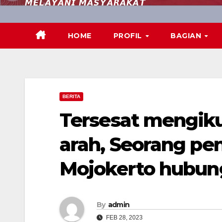
𝙈𝙀𝙇𝘼𝙔𝘼𝙉𝙄 𝙈𝘼𝙎𝙔𝘼𝙍𝘼𝙆𝘼𝙏
HOME
PROFIL
BAGIAN
BERITA
Tersesat mengiku
arah, Seorang pe
Mojokerto hubung
By
admin
FEB 28, 2023