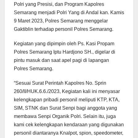
Polri yang Presisi, dan Program Kapolres
Semarang menjadi Polri Yang di Andal kan. Kamis
9 Maret 2023, Polres Semarang menggelar
Gaktiblin terhadap personil Polres Semarang.
Kegiatan yang dipimpin oleh Ps. Kasi Propam
Polres Semarang Iptu Hardjono SH., digelar di
pintu masuk dan saat apel pagi di lapangan
Polres Semarang.
“Sesuai Surat Perintah Kapolres No. Sprin
260/II/HUK.6.6./2023, Kegiatan kali ini menyasar
kelengkapan pribadi personil meliputi KTP, KTA,
SIM, STNK dan Surat Senpi bagi anggota yang
membawa Senpi Organik Polri. Selain itu, juga
kami cek kelengkapan kendaraan yang digunakan
personil diantaranya Knalpot, spion, speedometer,