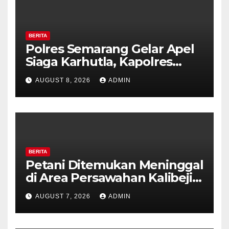
BERITA
Polres Semarang Gelar Apel
Siaga Karhutla, Kapolres
Tekankan Sinergi dan
AUGUST 8, 2026
ADMIN
Kesiapsiagaan Hadapi Musim
Kemarau.
BERITA
Petani Ditemukan Meninggal
di Area Persawahan Kalibeji,
Polisi Pastikan Tidak Ada
AUGUST 7, 2026
ADMIN
Tanda Kekerasan