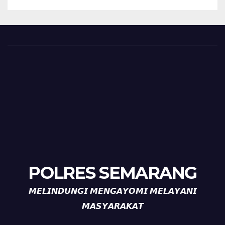
POLRES SEMARANG
𝙈𝙀𝙇𝙄𝙉𝘿𝙐𝙉𝙂𝙄 𝙈𝙀𝙉𝙂𝘼𝙔𝙊𝙈𝙄 𝙈𝙀𝙇𝘼𝙔𝘼𝙉𝙄
𝙈𝘼𝙎𝙔𝘼𝙍𝘼𝙆𝘼𝙏