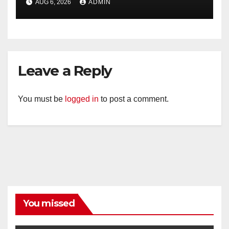
AUG 6, 2026
ADMIN
Perkuat Kamtibmas, Warga
Diajak Aktifkan Ronda
Leave a Reply
You must be
logged in
to post a comment.
You missed