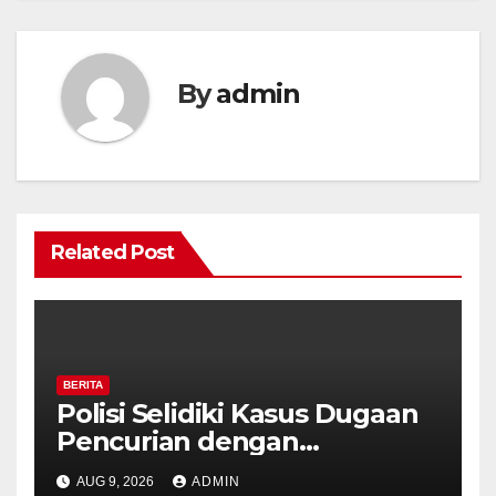
By
admin
Related Post
BERITA
Polisi Selidiki Kasus Dugaan
Pencurian dengan
Kekerasan di Counter HP
AUG 9, 2026
ADMIN