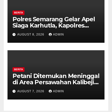
BERITA
Polres Semarang Gelar Apel
Siaga Karhutla, Kapolres
Tekankan Sinergi dan
AUGUST 8, 2026
ADMIN
Kesiapsiagaan Hadapi Musim
Kemarau.
BERITA
Petani Ditemukan Meninggal
di Area Persawahan Kalibeji,
Polisi Pastikan Tidak Ada
AUGUST 7, 2026
ADMIN
Tanda Kekerasan