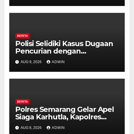
Royal Phone Ambarawa.
BERITA
Polisi Selidiki Kasus Dugaan
Pencurian dengan
Kekerasan di Counter HP
AUG 9, 2026
ADMIN
Royal Phone Ambarawa.
BERITA
Polres Semarang Gelar Apel
Siaga Karhutla, Kapolres
Tekankan Sinergi dan
AUG 8, 2026
ADMIN
Kesiapsiagaan Hadapi Musim