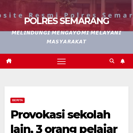
POLRES SEMARANG
𝙈𝙀𝙇𝙄𝙉𝘿𝙐𝙉𝙂𝙄 𝙈𝙀𝙉𝙂𝘼𝙔𝙊𝙈𝙄 𝙈𝙀𝙇𝘼𝙔𝘼𝙉𝙄
𝙈𝘼𝙎𝙔𝘼𝙍𝘼𝙆𝘼𝙏
BERITA
Provokasi sekolah
lain, 3 orang pelajar