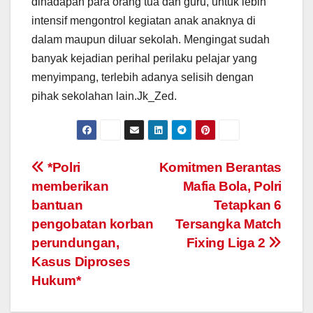
dihadapan para orang tua dan guru, untuk lebih
intensif mengontrol kegiatan anak anaknya di
dalam maupun diluar sekolah. Mengingat sudah
banyak kejadian perihal perilaku pelajar yang
menyimpang, terlebih adanya selisih dengan
pihak sekolahan lain.Jk_Zed.
Post
*Polri
Komitmen Berantas
memberikan
Mafia Bola, Polri
navigation
bantuan
Tetapkan 6
pengobatan korban
Tersangka Match
perundungan,
Fixing Liga 2
Kasus Diproses
Hukum*