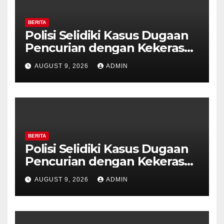
BERITA
Polisi Selidiki Kasus Dugaan
Pencurian dengan Kekerasan
di Counter HP Royal Phone
AUGUST 9, 2026
ADMIN
Ambarawa.
BERITA
Polisi Selidiki Kasus Dugaan
Pencurian dengan Kekerasan
di Counter HP Royal Phone
AUGUST 9, 2026
ADMIN
Ambarawa.