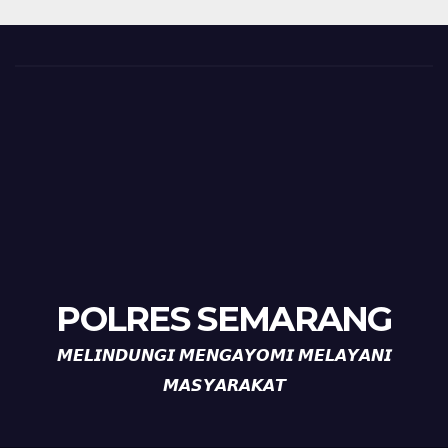
POLRES SEMARANG
𝙈𝙀𝙇𝙄𝙉𝘿𝙐𝙉𝙂𝙄 𝙈𝙀𝙉𝙂𝘼𝙔𝙊𝙈𝙄 𝙈𝙀𝙇𝘼𝙔𝘼𝙉𝙄
𝙈𝘼𝙎𝙔𝘼𝙍𝘼𝙆𝘼𝙏