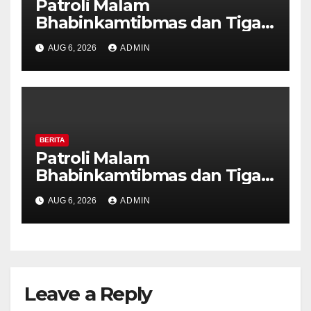
Patroli Malam
Bhabinkamtibmas dan Tiga
Pilar Kelurahan Ungaran
AUG 6, 2026
ADMIN
Perkuat Kamtibmas, Warga
Diajak Aktifkan Ronda
BERITA
Patroli Malam
Bhabinkamtibmas dan Tiga
Pilar Kelurahan Ungaran
AUG 6, 2026
ADMIN
Perkuat Kamtibmas, Warga
Diajak Aktifkan Ronda
Leave a Reply