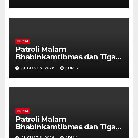
Tanda Kekerasan
BERITA
Patroli Malam
Bhabinkamtibmas dan Tiga
Pilar Kelurahan Ungaran
AUGUST 6, 2026
ADMIN
Perkuat Kamtibmas, Warga
Diajak Aktifkan Ronda
BERITA
Patroli Malam
Bhabinkamtibmas dan Tiga
Pilar Kelurahan Ungaran
AUGUST 6, 2026
ADMIN