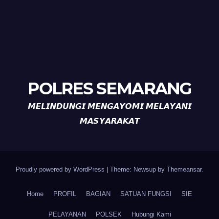
POLRES SEMARANG
𝙈𝙀𝙇𝙄𝙉𝘿𝙐𝙉𝙂𝙄 𝙈𝙀𝙉𝙂𝘼𝙔𝙊𝙈𝙄 𝙈𝙀𝙇𝘼𝙔𝘼𝙉𝙄
𝙈𝘼𝙎𝙔𝘼𝙍𝘼𝙆𝘼𝙏
Proudly powered by WordPress
|
Theme: Newsup by
Themeansar
.
Home
PROFIL
BAGIAN
SATUAN FUNGSI
SIE
PELAYANAN
POLSEK
Hubungi Kami