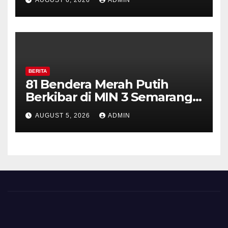
Perkuat Kamtibmas, Warga
Diajak Aktifkan Ronda
BERITA
81 Bendera Merah Putih
Berkibar di MIN 3 Semarang,
Bhabinkamtibmas Desa
AUGUST 5, 2026
ADMIN
Timpik Hadiri Peringatan
HUT ke-81 Kemerdekaan RI