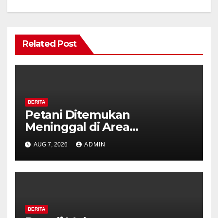
Related Post
BERITA
Petani Ditemukan
Meninggal di Area
Persawahan Kalibeji, Polisi
AUG 7, 2026
ADMIN
Pastikan Tidak Ada Tanda
Kekerasan
BERITA