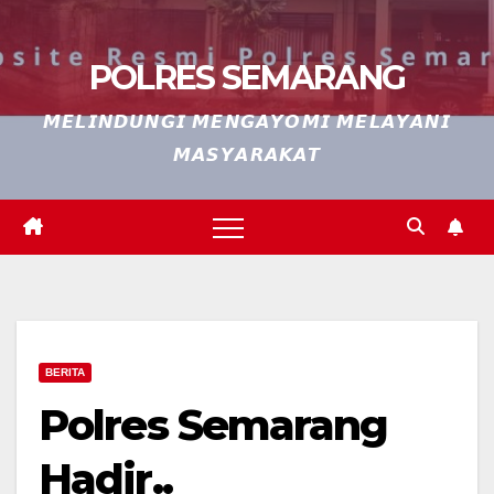
POLRES SEMARANG
𝙈𝙀𝙇𝙄𝙉𝘿𝙐𝙉𝙂𝙄 𝙈𝙀𝙉𝙂𝘼𝙔𝙊𝙈𝙄 𝙈𝙀𝙇𝘼𝙔𝘼𝙉𝙄
𝙈𝘼𝙎𝙔𝘼𝙍𝘼𝙆𝘼𝙏
BERITA
Polres Semarang
Hadir..