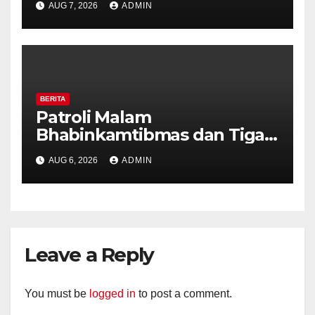
AUG 7, 2026
ADMIN
Pastikan Tidak Ada Tanda
Kekerasan
BERITA
Patroli Malam
Bhabinkamtibmas dan Tiga
Pilar Kelurahan Ungaran
AUG 6, 2026
ADMIN
Perkuat Kamtibmas, Warga
Diajak Aktifkan Ronda
Leave a Reply
You must be
logged in
to post a comment.