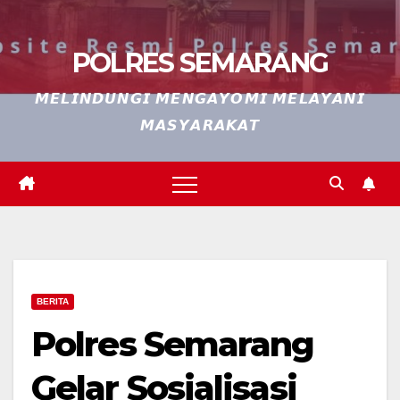
POLRES SEMARANG
𝙈𝙀𝙇𝙄𝙉𝘿𝙐𝙉𝙂𝙄 𝙈𝙀𝙉𝙂𝘼𝙔𝙊𝙈𝙄 𝙈𝙀𝙇𝘼𝙔𝘼𝙉𝙄
𝙈𝘼𝙎𝙔𝘼𝙍𝘼𝙆𝘼𝙏
BERITA
Polres Semarang
Gelar Sosialisasi