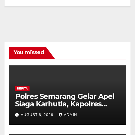
You missed
BERITA
Polres Semarang Gelar Apel
Siaga Karhutla, Kapolres
Tekankan Sinergi dan
AUGUST 8, 2026
ADMIN
Kesiapsiagaan Hadapi Musim
Kemarau.