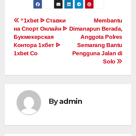
Post
“1xbet ᐉ Ставки
Membantu
на Спорт Онлайн ᐉ
Dimanapun Berada,
navigation
Букмекерская
Anggota Polres
Контора 1хбет ᐉ
Semarang Bantu
1xbet Co
Pengguna Jalan di
Solo
By
admin