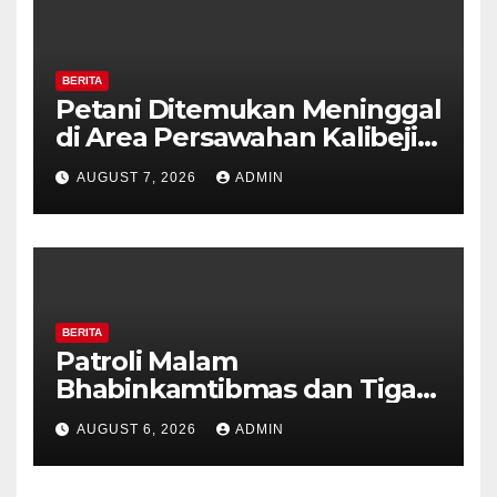
BERITA
Petani Ditemukan Meninggal
di Area Persawahan Kalibeji,
Polisi Pastikan Tidak Ada
AUGUST 7, 2026
ADMIN
Tanda Kekerasan
BERITA
Patroli Malam
Bhabinkamtibmas dan Tiga
Pilar Kelurahan Ungaran
AUGUST 6, 2026
ADMIN
Perkuat Kamtibmas, Warga
Diajak Aktifkan Ronda