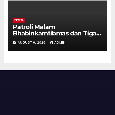
BERITA
Patroli Malam
Bhabinkamtibmas dan Tiga
Pilar Kelurahan Ungaran
AUGUST 6, 2026
ADMIN
Perkuat Kamtibmas, Warga
Diajak Aktifkan Ronda