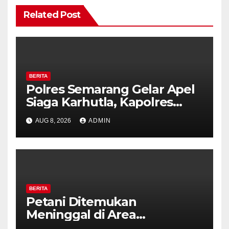
Related Post
BERITA
Polres Semarang Gelar Apel
Siaga Karhutla, Kapolres
Tekankan Sinergi dan
AUG 8, 2026
ADMIN
Kesiapsiagaan Hadapi Musim
Kemarau.
BERITA
Petani Ditemukan
Meninggal di Area
Persawahan Kalibeji, Polisi