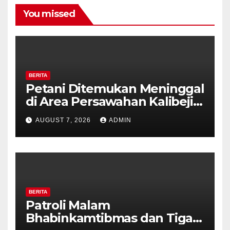
You missed
BERITA
Petani Ditemukan Meninggal
di Area Persawahan Kalibeji,
Polisi Pastikan Tidak Ada
AUGUST 7, 2026
ADMIN
Tanda Kekerasan
BERITA
Patroli Malam
Bhabinkamtibmas dan Tiga