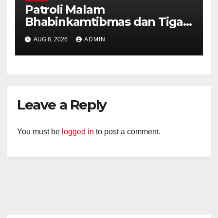
Patroli Malam
Bhabinkamtibmas dan Tiga
Pilar Kelurahan Ungaran
AUG 6, 2026
ADMIN
Perkuat Kamtibmas, Warga
Diajak Aktifkan Ronda
Leave a Reply
You must be
logged in
to post a comment.