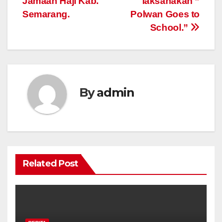
Jamaah Haji Kab.
laksanakan ”
Semarang.
Polwan Goes to
School.”
By
admin
Related Post