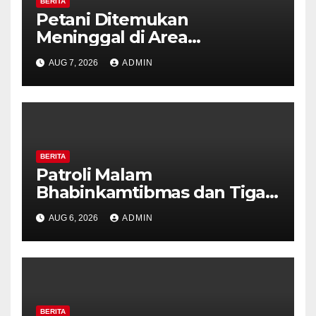
BERITA
Petani Ditemukan
Meninggal di Area
Persawahan Kalibeji, Polisi
AUG 7, 2026
ADMIN
Pastikan Tidak Ada Tanda
Kekerasan
BERITA
Patroli Malam
Bhabinkamtibmas dan Tiga
Pilar Kelurahan Ungaran
AUG 6, 2026
ADMIN
Perkuat Kamtibmas, Warga
Diajak Aktifkan Ronda
BERITA