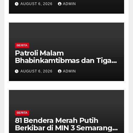
Pilar Kelurahan Ungaran
AUGUST 6, 2026
ADMIN
Perkuat Kamtibmas, Warga
Diajak Aktifkan Ronda
BERITA
Patroli Malam
Bhabinkamtibmas dan Tiga
Pilar Kelurahan Ungaran
AUGUST 6, 2026
ADMIN
Perkuat Kamtibmas, Warga
Diajak Aktifkan Ronda
BERITA
81 Bendera Merah Putih
Berkibar di MIN 3 Semarang,