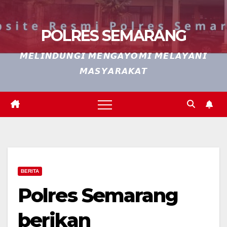
POLRES SEMARANG
𝙈𝙀𝙇𝙄𝙉𝘿𝙐𝙉𝙂𝙄 𝙈𝙀𝙉𝙂𝘼𝙔𝙊𝙈𝙄 𝙈𝙀𝙇𝘼𝙔𝘼𝙉𝙄
𝙈𝘼𝙎𝙔𝘼𝙍𝘼𝙆𝘼𝙏
BERITA
Polres Semarang
berikan