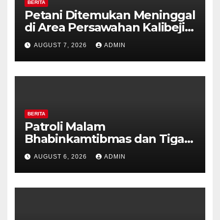
BERITA
Petani Ditemukan Meninggal
di Area Persawahan Kalibeji,
Polisi Pastikan Tidak Ada
AUGUST 7, 2026
ADMIN
Tanda Kekerasan
BERITA
Patroli Malam
Bhabinkamtibmas dan Tiga
Pilar Kelurahan Ungaran
AUGUST 6, 2026
ADMIN
Perkuat Kamtibmas, Warga
Diajak Aktifkan Ronda