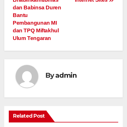
navigation
dan Babinsa Duren
Bantu
Pembangunan MI
dan TPQ Miftakhul
Ulum Tengaran
By
admin
Related Post