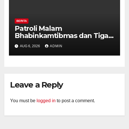
BERITA
Patroli Malam
Bhabinkamtibmas dan Tiga
Pilar Kelurahan Ungaran
AUG 6, 2026
ADMIN
Perkuat Kamtibmas, Warga
Diajak Aktifkan Ronda
Leave a Reply
You must be
logged in
to post a comment.