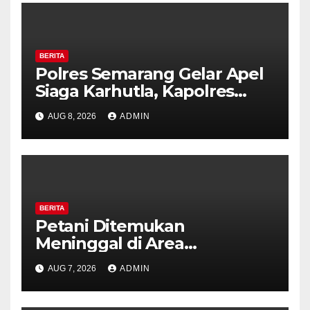
BERITA
Polres Semarang Gelar Apel
Siaga Karhutla, Kapolres
Tekankan Sinergi dan
AUG 8, 2026
ADMIN
Kesiapsiagaan Hadapi Musim
Kemarau.
BERITA
Petani Ditemukan
Meninggal di Area
Persawahan Kalibeji, Polisi
AUG 7, 2026
ADMIN
Pastikan Tidak Ada Tanda
Kekerasan