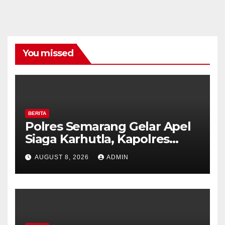
You missed
BERITA
Polres Semarang Gelar Apel
Siaga Karhutla, Kapolres
Tekankan Sinergi dan
AUGUST 8, 2026
ADMIN
Kesiapsiagaan Hadapi Musim
Kemarau.