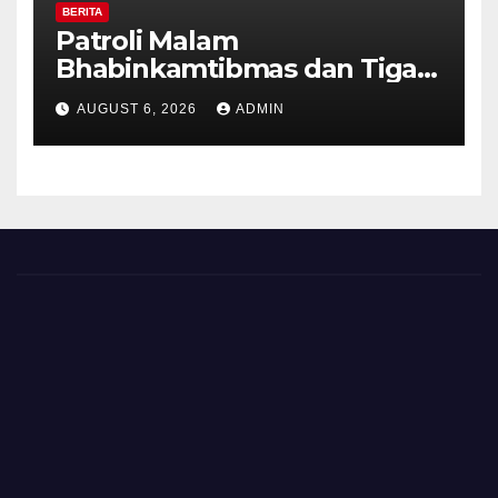
BERITA
Patroli Malam
Bhabinkamtibmas dan Tiga
Pilar Kelurahan Ungaran
AUGUST 6, 2026
ADMIN
Perkuat Kamtibmas, Warga
Diajak Aktifkan Ronda