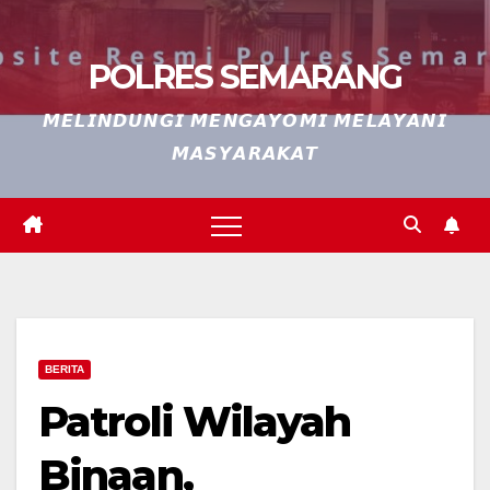
POLRES SEMARANG
𝙈𝙀𝙇𝙄𝙉𝘿𝙐𝙉𝙂𝙄 𝙈𝙀𝙉𝙂𝘼𝙔𝙊𝙈𝙄 𝙈𝙀𝙇𝘼𝙔𝘼𝙉𝙄
𝙈𝘼𝙎𝙔𝘼𝙍𝘼𝙆𝘼𝙏
BERITA
Patroli Wilayah
Binaan,