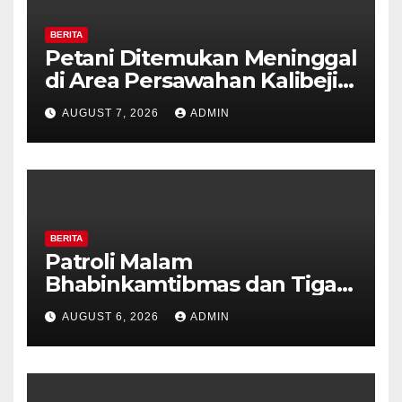
BERITA
Petani Ditemukan Meninggal
di Area Persawahan Kalibeji,
Polisi Pastikan Tidak Ada
AUGUST 7, 2026
ADMIN
Tanda Kekerasan
BERITA
Patroli Malam
Bhabinkamtibmas dan Tiga
Pilar Kelurahan Ungaran
AUGUST 6, 2026
ADMIN
Perkuat Kamtibmas, Warga
Diajak Aktifkan Ronda