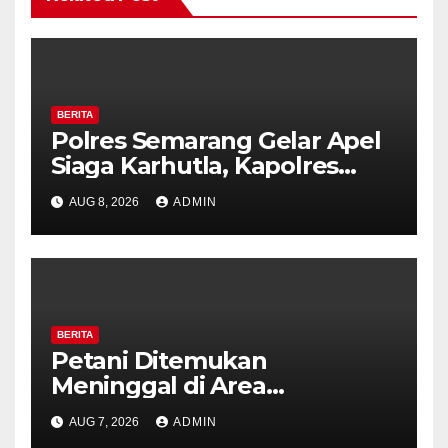
BERITA
Polres Semarang Gelar Apel
Siaga Karhutla, Kapolres
Tekankan Sinergi dan
AUG 8, 2026
ADMIN
Kesiapsiagaan Hadapi Musim
Kemarau.
BERITA
Petani Ditemukan
Meninggal di Area
Persawahan Kalibeji, Polisi
AUG 7, 2026
ADMIN
Pastikan Tidak Ada Tanda