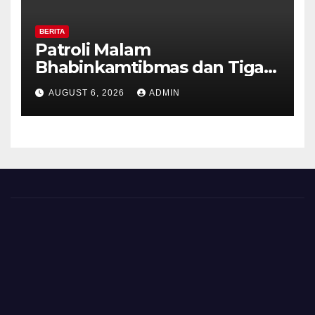
BERITA
Patroli Malam
Bhabinkamtibmas dan Tiga
Pilar Kelurahan Ungaran
AUGUST 6, 2026
ADMIN
Perkuat Kamtibmas, Warga
Diajak Aktifkan Ronda