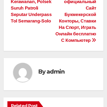
Kerawanan, Polsek
официальный
navigation
Suruh Patroli
Сайт
Seputar Underpass
Букмекерской
Tol Semarang-Solo
Конторы, Ставки
На Спорт, Играть
Онлайн бесплатно
С Компьютер
By
admin
Related Post