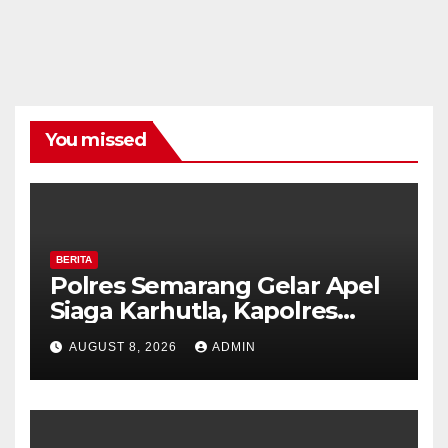
You missed
BERITA
Polres Semarang Gelar Apel
Siaga Karhutla, Kapolres
Tekankan Sinergi dan
AUGUST 8, 2026
ADMIN
Kesiapsiagaan Hadapi Musim
Kemarau.