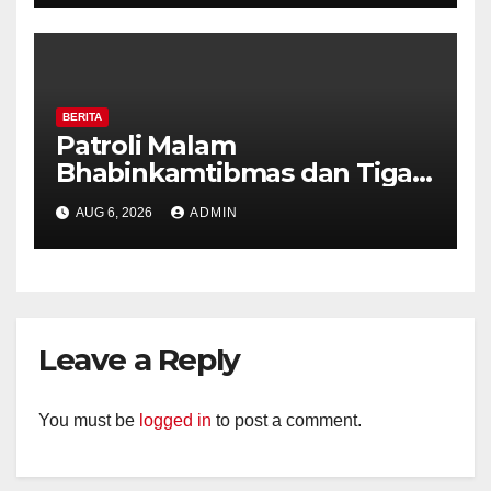
Kekerasan
BERITA
Patroli Malam
Bhabinkamtibmas dan Tiga
Pilar Kelurahan Ungaran
AUG 6, 2026
ADMIN
Perkuat Kamtibmas, Warga
Diajak Aktifkan Ronda
Leave a Reply
You must be
logged in
to post a comment.