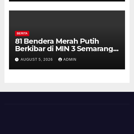
Diajak Aktifkan Ronda
BERITA
81 Bendera Merah Putih
Berkibar di MIN 3 Semarang,
Bhabinkamtibmas Desa
AUGUST 5, 2026
ADMIN
Timpik Hadiri Peringatan
HUT ke-81 Kemerdekaan RI