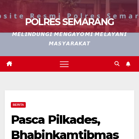
POLRES SEMARANG
𝙈𝙀𝙇𝙄𝙉𝘿𝙐𝙉𝙂𝙄 𝙈𝙀𝙉𝙂𝘼𝙔𝙊𝙈𝙄 𝙈𝙀𝙇𝘼𝙔𝘼𝙉𝙄
𝙈𝘼𝙎𝙔𝘼𝙍𝘼𝙆𝘼𝙏
BERITA
Pasca Pilkades,
Bhabinkamtibmas