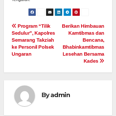
Post
Program “Tilik
Berikan Himbauan
Sedulur”, Kapolres
Kamtibmas dan
navigation
Semarang Takziah
Bencana,
ke Personil Polsek
Bhabinkamtibmas
Ungaran
Lesehan Bersama
Kades
By
admin