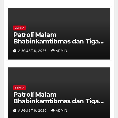
BERITA
Patroli Malam
Bhabinkamtibmas dan Tiga
Pilar Kelurahan Ungaran
AUGUST 6, 2026
ADMIN
Perkuat Kamtibmas, Warga
Diajak Aktifkan Ronda
BERITA
Patroli Malam
Bhabinkamtibmas dan Tiga
Pilar Kelurahan Ungaran
AUGUST 6, 2026
ADMIN
Perkuat Kamtibmas, Warga