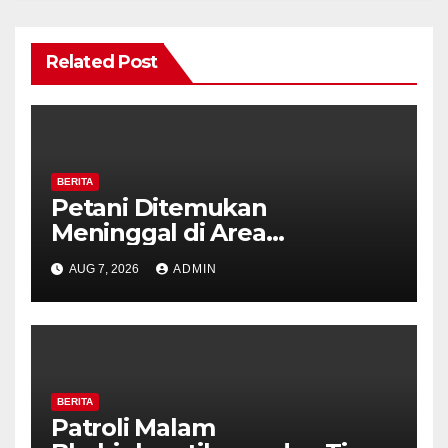
Related Post
BERITA
Petani Ditemukan
Meninggal di Area
Persawahan Kalibeji, Polisi
AUG 7, 2026
ADMIN
Pastikan Tidak Ada Tanda
Kekerasan
BERITA
Patroli Malam