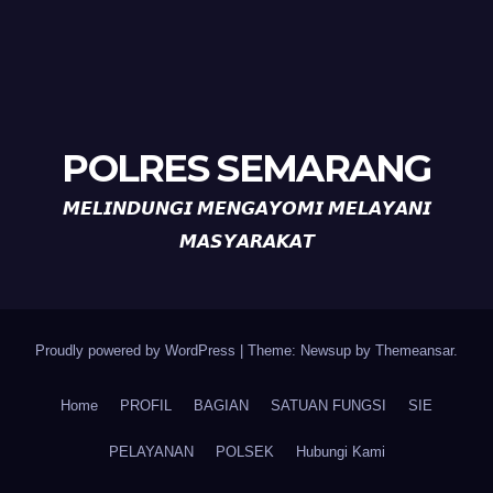
POLRES SEMARANG
𝙈𝙀𝙇𝙄𝙉𝘿𝙐𝙉𝙂𝙄 𝙈𝙀𝙉𝙂𝘼𝙔𝙊𝙈𝙄 𝙈𝙀𝙇𝘼𝙔𝘼𝙉𝙄
𝙈𝘼𝙎𝙔𝘼𝙍𝘼𝙆𝘼𝙏
Proudly powered by WordPress
|
Theme: Newsup by
Themeansar
.
Home
PROFIL
BAGIAN
SATUAN FUNGSI
SIE
PELAYANAN
POLSEK
Hubungi Kami