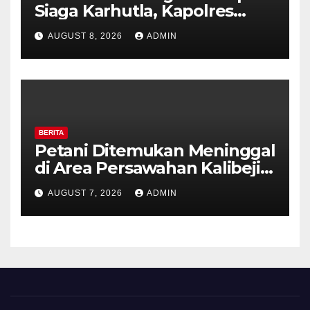
Siaga Karhutla, Kapolres
Tekankan Sinergi dan
AUGUST 8, 2026
ADMIN
Kesiapsiagaan Hadapi Musim
Kemarau.
BERITA
Petani Ditemukan Meninggal
di Area Persawahan Kalibeji,
Polisi Pastikan Tidak Ada
AUGUST 7, 2026
ADMIN
Tanda Kekerasan