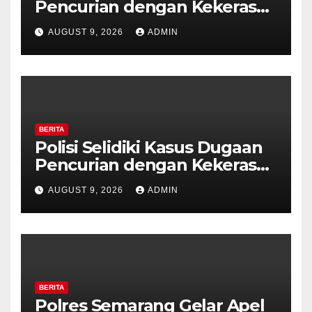
Pencurian dengan Kekerasan
di Counter HP Royal Phone
AUGUST 9, 2026
ADMIN
Ambarawa.
BERITA
Polisi Selidiki Kasus Dugaan
Pencurian dengan Kekerasan
di Counter HP Royal Phone
AUGUST 9, 2026
ADMIN
Ambarawa.
BERITA
Polres Semarang Gelar Apel