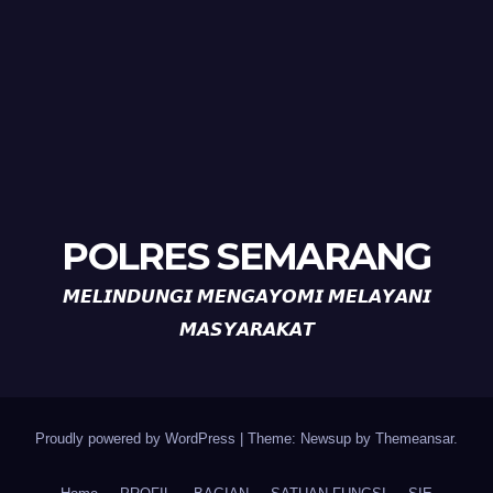
POLRES SEMARANG
𝙈𝙀𝙇𝙄𝙉𝘿𝙐𝙉𝙂𝙄 𝙈𝙀𝙉𝙂𝘼𝙔𝙊𝙈𝙄 𝙈𝙀𝙇𝘼𝙔𝘼𝙉𝙄
𝙈𝘼𝙎𝙔𝘼𝙍𝘼𝙆𝘼𝙏
Proudly powered by WordPress
|
Theme: Newsup by
Themeansar
.