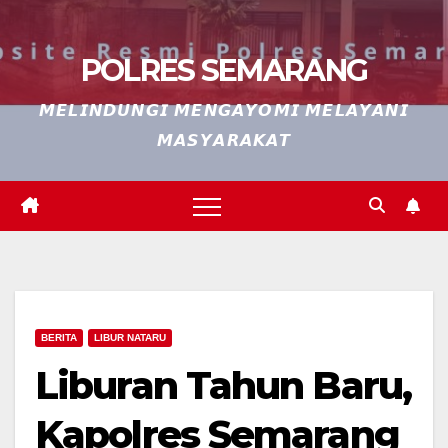
POLRES SEMARANG
𝙈𝙀𝙇𝙄𝙉𝘿𝙐𝙉𝙂𝙄 𝙈𝙀𝙉𝙂𝘼𝙔𝙊𝙈𝙄 𝙈𝙀𝙇𝘼𝙔𝘼𝙉𝙄
𝙈𝘼𝙎𝙔𝘼𝙍𝘼𝙆𝘼𝙏
BERITA
LIBUR NATARU
Liburan Tahun Baru,
Kapolres Semarang