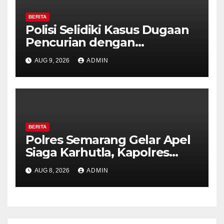
BERITA
Polisi Selidiki Kasus Dugaan
Pencurian dengan
Kekerasan di Counter HP
AUG 9, 2026
ADMIN
Royal Phone Ambarawa.
BERITA
Polres Semarang Gelar Apel
Siaga Karhutla, Kapolres
Tekankan Sinergi dan
AUG 8, 2026
ADMIN
Kesiapsiagaan Hadapi Musim
Kemarau.