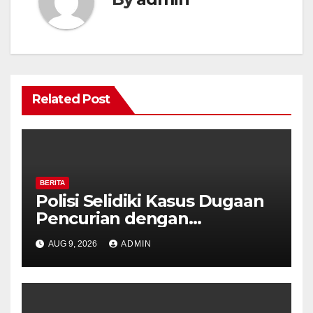
Related Post
BERITA
Polisi Selidiki Kasus Dugaan
Pencurian dengan
Kekerasan di Counter HP
AUG 9, 2026
ADMIN
Royal Phone Ambarawa.