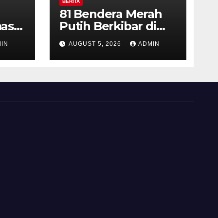
BERITA
81 Bendera Merah
as
Putih Berkibar di
MIN 3 Semarang,
IN
AUGUST 5, 2026
ADMIN
ran
Bhabinkamtibmas
Desa Timpik Hadiri
rga
Peringatan HUT ke-
81 Kemerdekaan RI