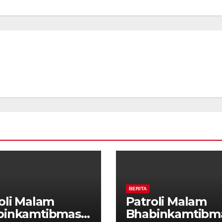
BERITA
oli Malam
Patroli Malam
binkamtibmas
Bhabinkamtibm