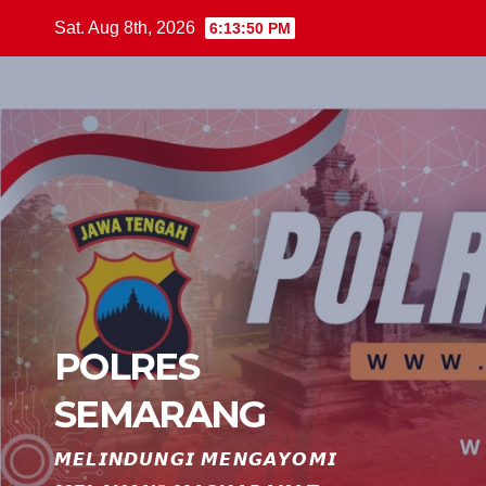
Skip
Sat. Aug 8th, 2026
6:13:51 PM
to
content
POLRES
SEMARANG
𝙈𝙀𝙇𝙄𝙉𝘿𝙐𝙉𝙂𝙄 𝙈𝙀𝙉𝙂𝘼𝙔𝙊𝙈𝙄