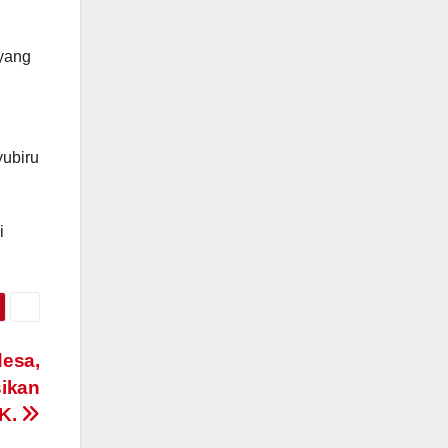
yang
yubiru
i
desa,
sikan
K.