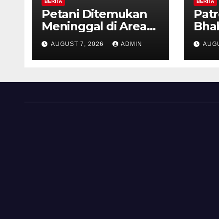
BERITA
BERITA
Petani Ditemukan
Patr
Meninggal di Area
Bha
Persawahan
dan 
AUGUST 7, 2026
ADMIN
AUGU
Kalibeji, Polisi
Kel
Pastikan Tidak Ada
Per
Tanda Kekerasan
Kam
Diaj
Ron