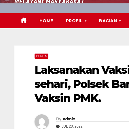
𝙈𝙀𝙇𝘼𝙔𝘼𝙉𝙄 𝙈𝘼𝙎𝙔𝘼𝙍𝘼𝙆𝘼𝙏
HOME
PROFIL
BAGIAN
BERITA
Laksanakan Vaksi
sehari, Polsek B
Vaksin PMK.
By
admin
JUL 23, 2022