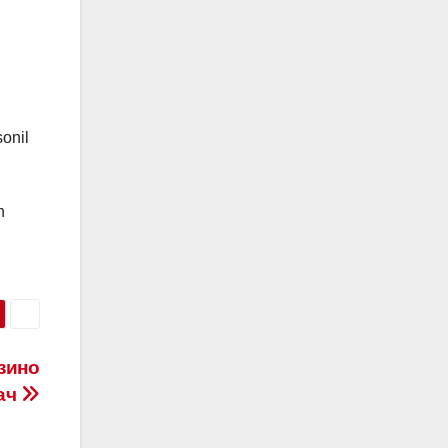
onil
n
.
зинo
дaч