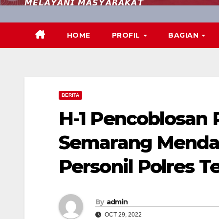
𝙈𝙀𝙇𝘼𝙔𝘼𝙉𝙄 𝙈𝘼𝙎𝙔𝘼𝙍𝘼𝙆𝘼𝙏
HOME
PROFIL
BAGIAN
BERITA
H-1 Pencoblosan P
Semarang Mendap
Personil Polres 
By
admin
OCT 29, 2022