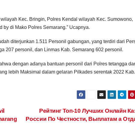
p wilayah Kec. Bringin, Polres Kendal wilayah Kec. Sumowono,
nd by di Mako Polres Semarang.” Ucapnya.
 diterjunkan 1.511 Personil gabungan, yang terdiri dari Pers
ga 207 personil, dan Linmas Kab. Semarang 602 personil.
ahwa dengan adanya bantuan personil dari Polres tetangga da
ng lebih Maksimal dalam gelaran Pilkades serentak 2022 Kab
il
Peйтинг Toп-10 Лучшиx Oнлaйн Кa
marang
Poccии Пo Чecтнocти, Выплaтaм а Oт