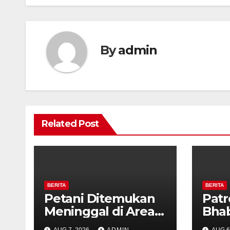
By
admin
Related Post
BERITA
BERITA
Petani Ditemukan
Patr
Meninggal di Area
Bha
Persawahan
dan 
AUG 7, 2026
ADMIN
AUG 6