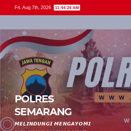
Skip
Fri. Aug 7th, 2026
11:44:27 AM
to
content
POLRES
SEMARANG
𝙈𝙀𝙇𝙄𝙉𝘿𝙐𝙉𝙂𝙄 𝙈𝙀𝙉𝙂𝘼𝙔𝙊𝙈𝙄