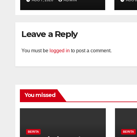
Kalibeji, Polisi
Kelu
Pastikan Tidak Ada
Per
Tanda Kekerasan
Kam
Diaj
Leave a Reply
Ron
You must be
logged in
to post a comment.
You missed
BERITA
BERITA