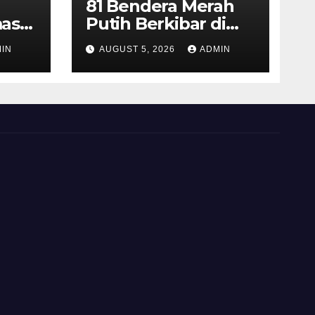
81 Bendera Merah
as
Putih Berkibar di
MIN 3 Semarang,
IN
AUGUST 5, 2026
ADMIN
ran
Bhabinkamtibmas
Desa Timpik Hadiri
rga
Peringatan HUT ke-
81 Kemerdekaan RI