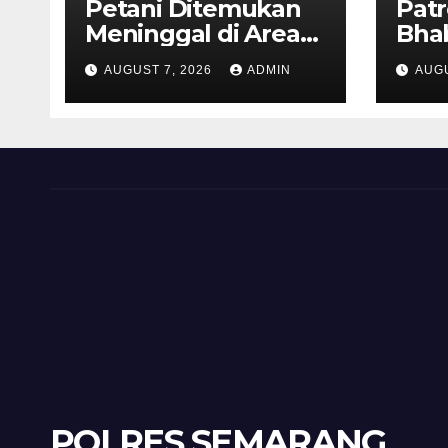
Petani Ditemukan
Patr
Meninggal di Area
Bha
Persawahan
dan 
AUGUST 7, 2026
ADMIN
AUGU
Kalibeji, Polisi
Kel
Pastikan Tidak Ada
Per
Tanda Kekerasan
Kam
Diaj
Ron
POLRES SEMARANG