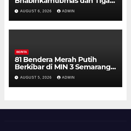
Bhabinkamtibmas dan Tiga
Pilar Kelurahan Ungaran
AUGUST 6, 2026
ADMIN
Perkuat Kamtibmas, Warga
Diajak Aktifkan Ronda
BERITA
81 Bendera Merah Putih
Berkibar di MIN 3 Semarang,
Bhabinkamtibmas Desa
AUGUST 5, 2026
ADMIN
Timpik Hadiri Peringatan
HUT ke-81 Kemerdekaan RI