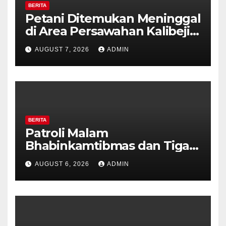
BERITA
Petani Ditemukan Meninggal
di Area Persawahan Kalibeji,
Polisi Pastikan Tidak Ada
AUGUST 7, 2026
ADMIN
Tanda Kekerasan
BERITA
Patroli Malam
Bhabinkamtibmas dan Tiga
Pilar Kelurahan Ungaran
AUGUST 6, 2026
ADMIN
Perkuat Kamtibmas, Warga
Diajak Aktifkan Ronda