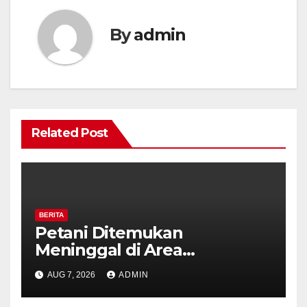
By
admin
Related Post
BERITA
Petani Ditemukan
Meninggal di Area
Persawahan Kalibeji, Polisi
AUG 7, 2026
ADMIN
Pastikan Tidak Ada Tanda
Kekerasan