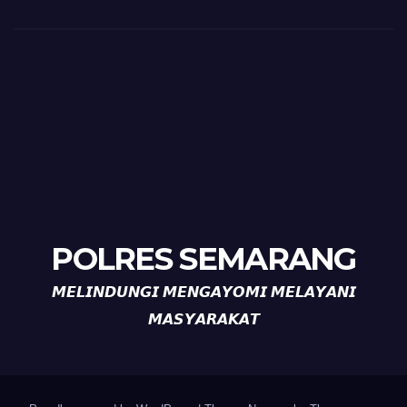
POLRES SEMARANG
𝙈𝙀𝙇𝙄𝙉𝘿𝙐𝙉𝙂𝙄 𝙈𝙀𝙉𝙂𝘼𝙔𝙊𝙈𝙄 𝙈𝙀𝙇𝘼𝙔𝘼𝙉𝙄
𝙈𝘼𝙎𝙔𝘼𝙍𝘼𝙆𝘼𝙏