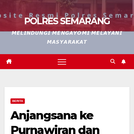
POLRES SEMARANG
𝙈𝙀𝙇𝙄𝙉𝘿𝙐𝙉𝙂𝙄 𝙈𝙀𝙉𝙂𝘼𝙔𝙊𝙈𝙄 𝙈𝙀𝙇𝘼𝙔𝘼𝙉𝙄
𝙈𝘼𝙎𝙔𝘼𝙍𝘼𝙆𝘼𝙏
BERITA
Anjangsana ke
Purnawiran dan