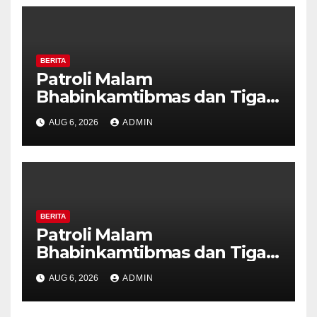
BERITA
Patroli Malam
Bhabinkamtibmas dan Tiga
Pilar Kelurahan Ungaran
AUG 6, 2026
ADMIN
Perkuat Kamtibmas, Warga
Diajak Aktifkan Ronda
BERITA
Patroli Malam
Bhabinkamtibmas dan Tiga
Pilar Kelurahan Ungaran
AUG 6, 2026
ADMIN
Perkuat Kamtibmas, Warga
Diajak Aktifkan Ronda