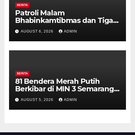
BERITA
Patroli Malam
Bhabinkamtibmas dan Tiga
Pilar Kelurahan Ungaran
AUGUST 6, 2026
ADMIN
Perkuat Kamtibmas, Warga
Diajak Aktifkan Ronda
BERITA
81 Bendera Merah Putih
Berkibar di MIN 3 Semarang,
Bhabinkamtibmas Desa
AUGUST 5, 2026
ADMIN
Timpik Hadiri Peringatan
HUT ke-81 Kemerdekaan RI