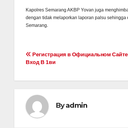
Kapolres Semarang AKBP Yovan juga menghimbau
dengan tidak melaporkan laporan palsu sehingga d
Semarang.
Post
Регистрация в Официальном Сайте
Вход В 1ви
navigation
By
admin