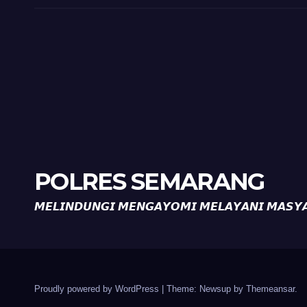
Ronda
Ron
POLRES SEMARANG
𝙈𝙀𝙇𝙄𝙉𝘿𝙐𝙉𝙂𝙄 𝙈𝙀𝙉𝙂𝘼𝙔𝙊𝙈𝙄 𝙈𝙀𝙇𝘼𝙔𝘼𝙉𝙄 𝙈𝘼𝙎𝙔
Proudly powered by WordPress
|
Theme: Newsup by
Themeansar
.