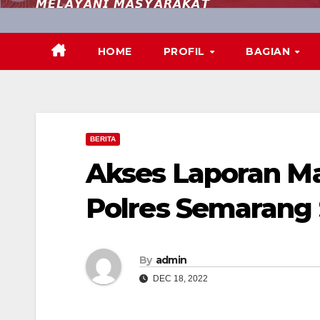
𝙈𝙀𝙇𝘼𝙔𝘼𝙉𝙄 𝙈𝘼𝙎𝙔𝘼𝙍𝘼𝙆𝘼𝙏
HOME
PROFIL
BAGIAN
BERITA
Akses Laporan M
Polres Semarang
By
admin
DEC 18, 2022