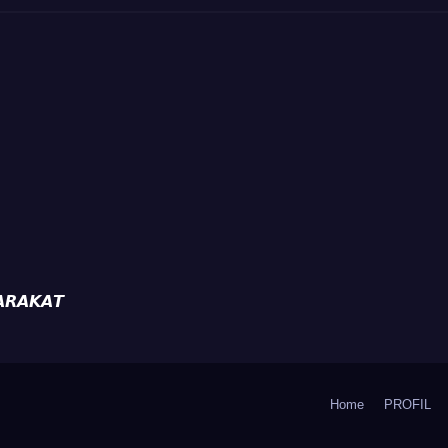
da
𝙍𝘼𝙆𝘼𝙏
Home
PROFIL