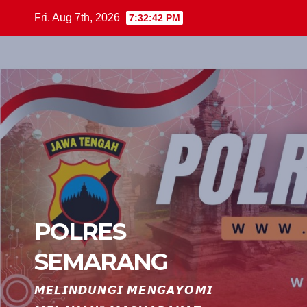
Skip
Fri. Aug 7th, 2026
7:32:43 PM
to
content
POLRES
SEMARANG
𝙈𝙀𝙇𝙄𝙉𝘿𝙐𝙉𝙂𝙄 𝙈𝙀𝙉𝙂𝘼𝙔𝙊𝙈𝙄