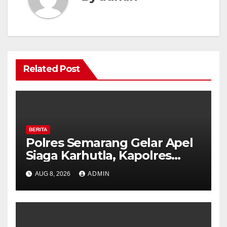
Related Post
BERITA
Polres Semarang Gelar Apel
Siaga Karhutla, Kapolres
Tekankan Sinergi dan
AUG 8, 2026
ADMIN
Kesiapsiagaan Hadapi Musim
Kemarau.