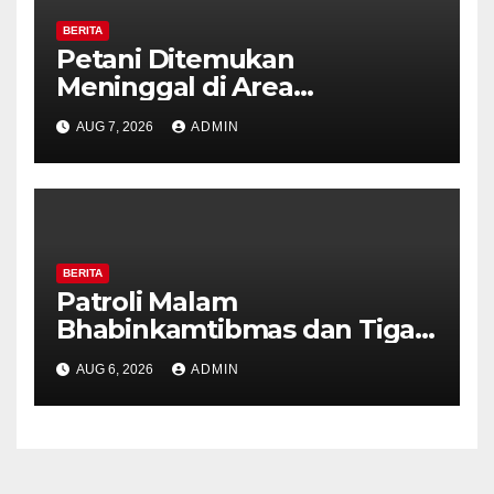
BERITA
Petani Ditemukan
Meninggal di Area
Persawahan Kalibeji, Polisi
AUG 7, 2026
ADMIN
Pastikan Tidak Ada Tanda
Kekerasan
BERITA
Patroli Malam
Bhabinkamtibmas dan Tiga
Pilar Kelurahan Ungaran
AUG 6, 2026
ADMIN
Perkuat Kamtibmas, Warga
Diajak Aktifkan Ronda