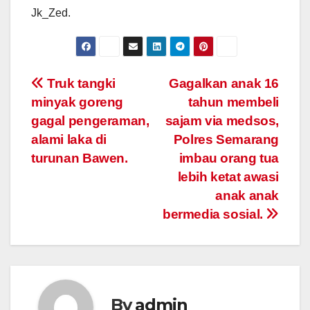
Jk_Zed.
Post
Truk tangki
Gagalkan anak 16
minyak goreng
tahun membeli
navigation
gagal pengeraman,
sajam via medsos,
alami laka di
Polres Semarang
turunan Bawen.
imbau orang tua
lebih ketat awasi
anak anak
bermedia sosial.
By
admin