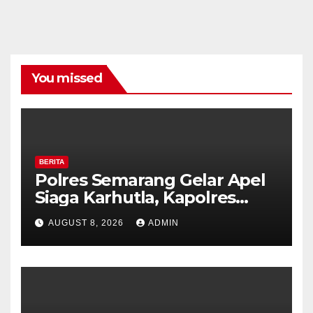
You missed
BERITA
Polres Semarang Gelar Apel
Siaga Karhutla, Kapolres
Tekankan Sinergi dan
AUGUST 8, 2026
ADMIN
Kesiapsiagaan Hadapi Musim
Kemarau.