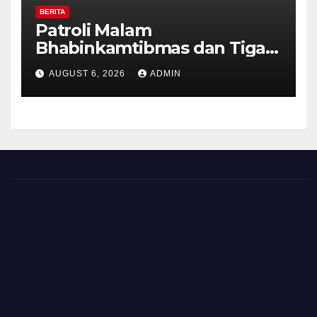
BERITA
Patroli Malam
Bhabinkamtibmas dan Tiga
Pilar Kelurahan Ungaran
AUGUST 6, 2026
ADMIN
Perkuat Kamtibmas, Warga
Diajak Aktifkan Ronda