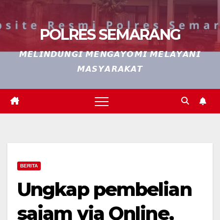
POLRES SEMARANG
𝙈𝙀𝙇𝙄𝙉𝘿𝙐𝙉𝙂𝙄 𝙈𝙀𝙉𝙂𝘼𝙔𝙊𝙈𝙄 𝙈𝙀𝙇𝘼𝙔𝘼𝙉𝙄
𝙈𝘼𝙎𝙔𝘼𝙍𝘼𝙆𝘼𝙏
BERITA
Ungkap pembelian
sajam via Online,