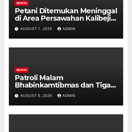
BERITA
Petani Ditemukan Meninggal
di Area Persawahan Kalibeji,
Polisi Pastikan Tidak Ada
AUGUST 7, 2026
ADMIN
Tanda Kekerasan
BERITA
Patroli Malam
Bhabinkamtibmas dan Tiga
Pilar Kelurahan Ungaran
AUGUST 6, 2026
ADMIN
Perkuat Kamtibmas, Warga
Diajak Aktifkan Ronda