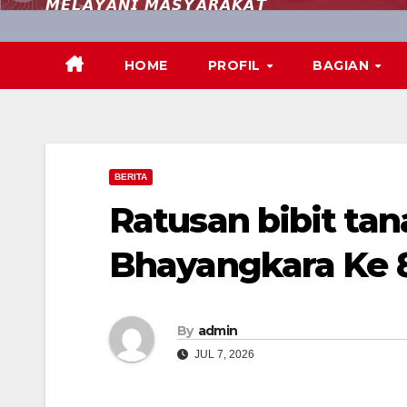
𝙈𝙀𝙇𝘼𝙔𝘼𝙉𝙄 𝙈𝘼𝙎𝙔𝘼𝙍𝘼𝙆𝘼𝙏
HOME
PROFIL
BAGIAN
BERITA
Ratusan bibit tan
Bhayangkara Ke 
By
admin
JUL 7, 2026