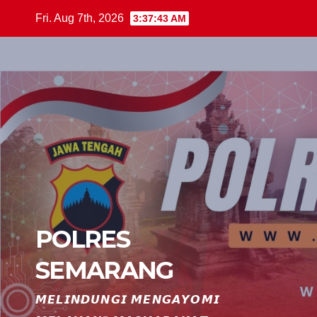
Skip
Fri. Aug 7th, 2026
3:37:44 AM
to
content
POLRES
SEMARANG
𝙈𝙀𝙇𝙄𝙉𝘿𝙐𝙉𝙂𝙄 𝙈𝙀𝙉𝙂𝘼𝙔𝙊𝙈𝙄