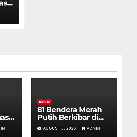
as
ran
rga
BERITA
81 Bendera Merah
as
Putih Berkibar di
MIN 3 Semarang,
IN
AUGUST 5, 2026
ADMIN
ran
Bhabinkamtibmas