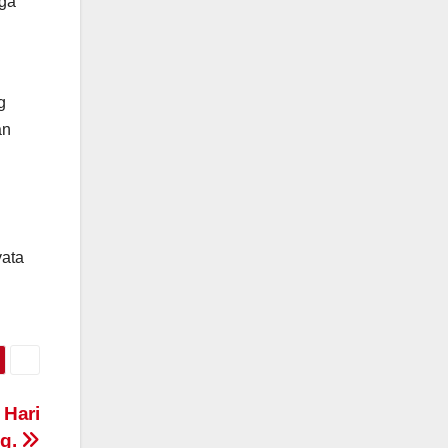
gga
g
an
yata
 Hari
ng.