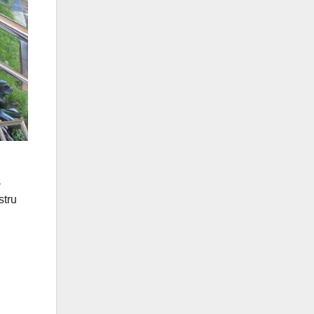
a
stru