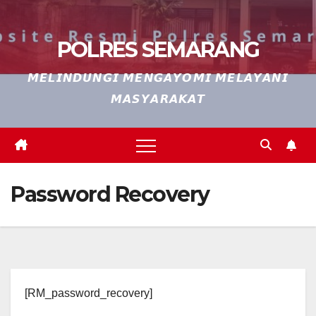
POLRES SEMARANG
𝙈𝙀𝙇𝙄𝙉𝘿𝙐𝙉𝙂𝙄 𝙈𝙀𝙉𝙂𝘼𝙔𝙊𝙈𝙄 𝙈𝙀𝙇𝘼𝙔𝘼𝙉𝙄
𝙈𝘼𝙎𝙔𝘼𝙍𝘼𝙆𝘼𝙏
Password Recovery
[RM_password_recovery]