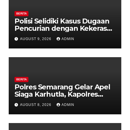
BERITA
Polisi Selidiki Kasus Dugaan
Pencurian dengan Kekerasan
di Counter HP Royal Phone
AUGUST 9, 2026
ADMIN
Ambarawa.
BERITA
Polres Semarang Gelar Apel
Siaga Karhutla, Kapolres
Tekankan Sinergi dan
AUGUST 8, 2026
ADMIN
Kesiapsiagaan Hadapi Musim
Kemarau.