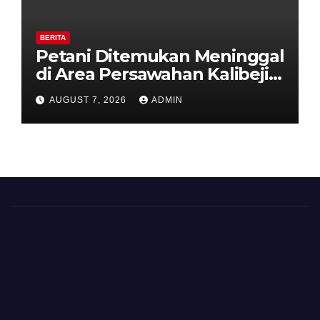
BERITA
Petani Ditemukan Meninggal
di Area Persawahan Kalibeji,
Polisi Pastikan Tidak Ada
AUGUST 7, 2026
ADMIN
Tanda Kekerasan