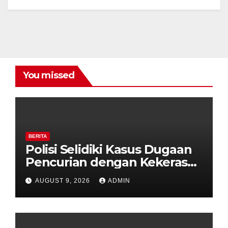
You missed
BERITA
Polisi Selidiki Kasus Dugaan
Pencurian dengan Kekerasan
di Counter HP Royal Phone
AUGUST 9, 2026
ADMIN
Ambarawa.