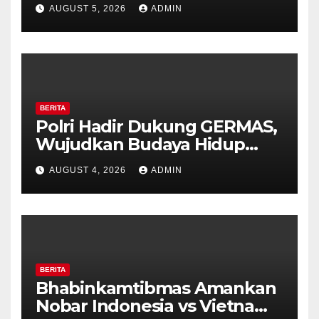
Bhabinkamtibmas Desa
AUGUST 5, 2026
ADMIN
Timpik Hadiri Peringatan
HUT ke-81 Kemerdekaan RI
BERITA
Polri Hadir Dukung GERMAS,
Wujudkan Budaya Hidup
Sehat di Kecamatan Pabelan
AUGUST 4, 2026
ADMIN
BERITA
Bhabinkamtibmas Amankan
Nobar Indonesia vs Vietnam