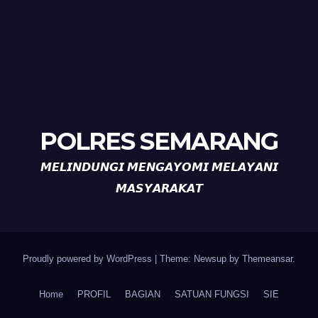
POLRES SEMARANG
𝙈𝙀𝙇𝙄𝙉𝘿𝙐𝙉𝙂𝙄 𝙈𝙀𝙉𝙂𝘼𝙔𝙊𝙈𝙄 𝙈𝙀𝙇𝘼𝙔𝘼𝙉𝙄
𝙈𝘼𝙎𝙔𝘼𝙍𝘼𝙆𝘼𝙏
Proudly powered by WordPress
|
Theme: Newsup by
Themeansar
.
Home
PROFIL
BAGIAN
SATUAN FUNGSI
SIE