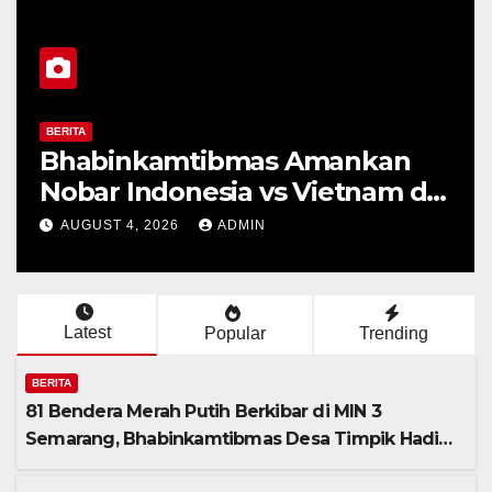
BERITA
Bhabinkamtibmas Amankan
Nobar Indonesia vs Vietnam di
Alun-Alun Bung Karno,
AUGUST 4, 2026
ADMIN
Suporter Antusias dan Kondusif
Latest
Popular
Trending
BERITA
81 Bendera Merah Putih Berkibar di MIN 3
Semarang, Bhabinkamtibmas Desa Timpik Hadiri
Peringatan HUT ke-81 Kemerdekaan RI