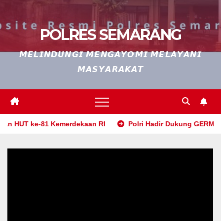
POLRES SEMARANG
𝙈𝙀𝙇𝙄𝙉𝘿𝙐𝙉𝙂𝙄 𝙈𝙀𝙉𝙂𝘼𝙔𝙊𝙈𝙄 𝙈𝙀𝙇𝘼𝙔𝘼𝙉𝙄
𝙈𝘼𝙎𝙔𝘼𝙍𝘼𝙆𝘼𝙏
HUT ke-81 Kemerdekaan RI
Polri Hadir Dukung GERMAS, Wuj